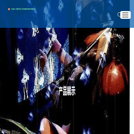
首页官网入口
手机版J9国际平台
>
>
首页
产品展示
F80s BIOS升级攻略
产品展示
F80s BIOS升级攻略
集团游戏
2026 .03 .21
服务种类
登录J9国际
1. 什么是BIOS
在介绍如何升级BIOS之前，我们首先需要了解什么是
BIOS。BIOS，即基本输入输出系统（Basic Input/Output
System），是计算机系统中的一个重要组成部分。它负责在计算
机开机时进行硬件初始化和自检，同时还提供了一些基本的输入