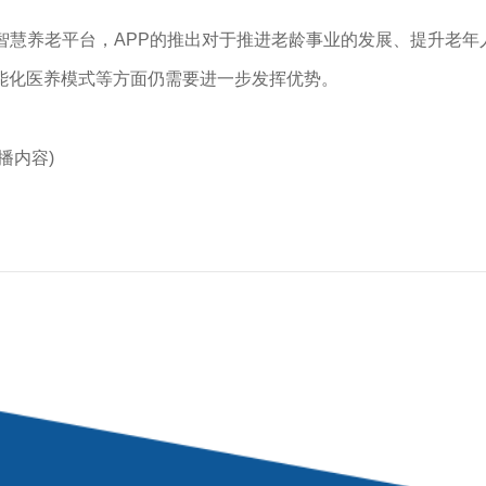
智慧养老平台，APP的推出对于推进老龄事业的发展、提升老年
能化医养模式等方面仍需要进一步发挥优势。
播内容)