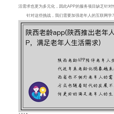
活需求也更为多元化，因此APP的服务项目缺乏针对
针对这些挑战，我们需要加强老年人的互联网学