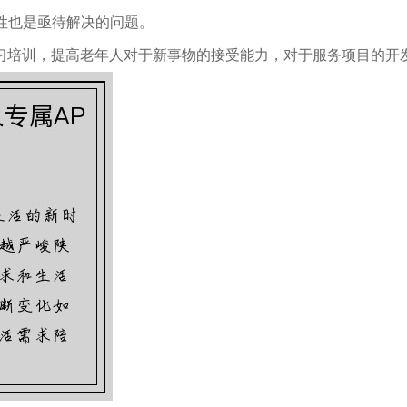
性也是亟待解决的问题。
习培训，提高老年人对于新事物的接受能力，对于服务项目的开