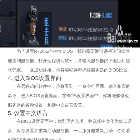
在进行中文BIOS设置之前，我们需要准备一些必要的工具和
材料。确保你有一台R720xd服务器，并且已经连接到电源和网
络。你需要一台支持中文输入的计算机，并在其中安装好远程访
问软件。
3. 远程访问服务器
为了设置R720xd的中文BIOS，我们需要通过远程访问软件
连接到服务器。打开远程访问软件，并输入服务器的IP地址和登
录凭据。一旦成功连接，你将能够远程操控服务器的BIOS设置。
4. 进入BIOS设置界面
在远程访问软件中，你将看到一个命令行界面。输入相应的
命令，进入BIOS设置界面。在BIOS设置界面中，你将能够修改
服务器的各种设置，包括中文语言设置。
5. 设置中文语言
在BIOS设置界面中，找到语言选项，并选择中文作为默认语
言。保存设置并重新启动服务器。一旦服务器重新启动，你将看