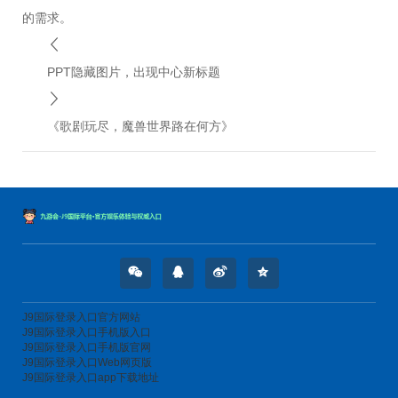
的需求。
PPT隐藏图片，出现中心新标题
《歌剧玩尽，魔兽世界路在何方》
J9国际登录入口官方网站
J9国际登录入口手机版入口
J9国际登录入口手机版官网
J9国际登录入口Web网页版
J9国际登录入口app下载地址