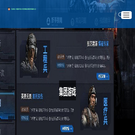
首页官网入口
手机版J9国际平台
>
>
首页
集团游戏
R720XD如何设置中文BIOS为中心
产品展示
R720XD如何设置中文BIOS为中心
集团游戏
2026 .03 .25
服务种类
登录J9国际
1. R720xd简介
R720xd是戴尔公司推出的一款高性能服务器。它采用了强
大的Intel Xeon处理器和大容量存储空间，适用于各种企业级应
用和大数据处理任务。为了更好地使用R720xd，设置中文BIOS
是必要的。本文将详细介绍如何进行中文BIOS设置。
2. 准备工作