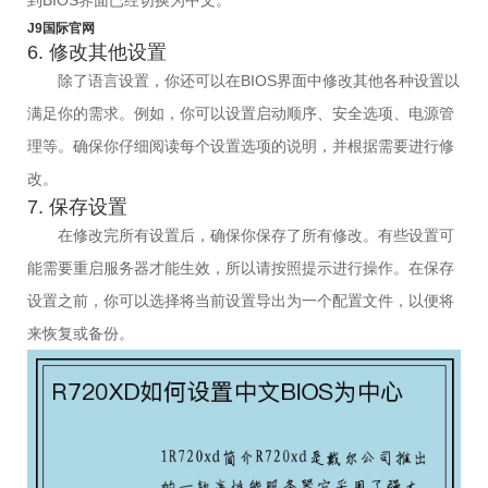
到BIOS界面已经切换为中文。
J9国际官网
6. 修改其他设置
除了语言设置，你还可以在BIOS界面中修改其他各种设置以
满足你的需求。例如，你可以设置启动顺序、安全选项、电源管
理等。确保你仔细阅读每个设置选项的说明，并根据需要进行修
改。
7. 保存设置
在修改完所有设置后，确保你保存了所有修改。有些设置可
能需要重启服务器才能生效，所以请按照提示进行操作。在保存
设置之前，你可以选择将当前设置导出为一个配置文件，以便将
来恢复或备份。