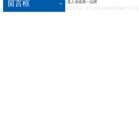
留言框
-
九游·会(J9.com)集团官网 - 真人游戏第一品牌
Copyright © 九游会-J9国际平台·官方娱乐体验与权威入口