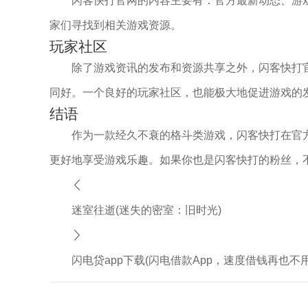
闪客快打官网的内容主要有：官方最新动态、游
家们寻找到相关游戏资源。
玩家社区
除了游戏资讯的发布和资源共享之外，闪客快打
同好。一个良好的玩家社区，也能极大地促进游戏的
结语
作为一款经久不衰的格斗类游戏，闪客快打在官
更好地享受游戏乐趣。如果你也是闪客快打的粉丝，
迷室往逝(迷失的密室：旧时光)
闪电贷app下载(闪电借款App，速度借钱再也不