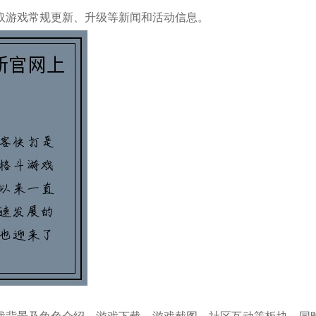
取游戏常规更新、升级等新闻和活动信息。