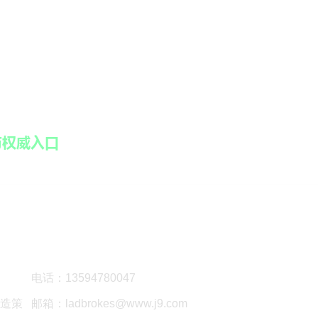
联系我们
电话：13594780047
造策
邮箱：
ladbrokes@www.j9.com