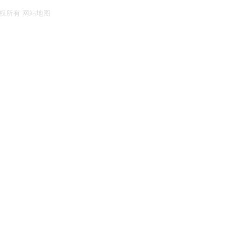
 版权所有
网站地图