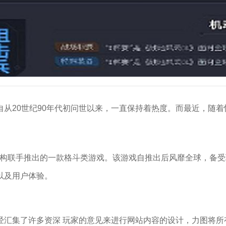
)
从20世纪90年代初问世以来，一直保持着热度。而最近，随
等机构联手推出的一款格斗类游戏。该游戏自推出后风靡全球，备
以及用户体验。
经汇集了许多资深 玩家的意见来进行网站内容的设计，力图将所