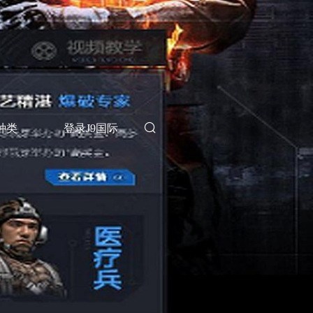
种类
登录J9国际