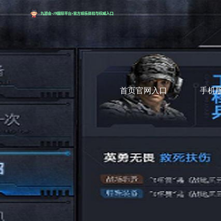
首页官网入口
手机版