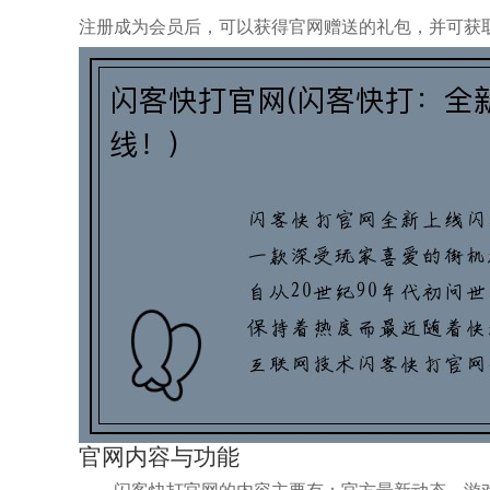
注册成为会员后，可以获得官网赠送的礼包，并可获
官网内容与功能